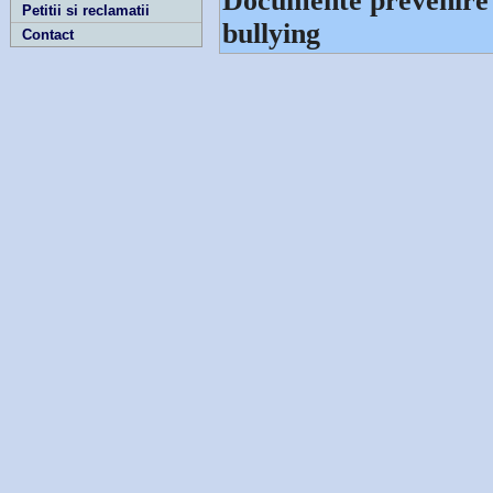
Documente prevenire in
Petitii si reclamatii
bullying
Contact