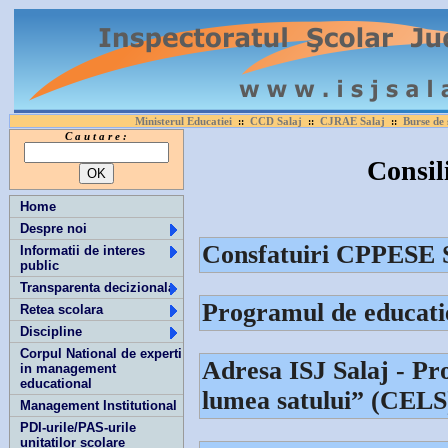
Ministerul Educatiei
CCD Salaj
CJRAE Salaj
Burse de 
::
::
::
C a u t a r e :
Consili
Home
Despre noi
Consfatuiri CPPESE 
Informatii de interes
public
Transparenta decizionala
Programul de educatie
Retea scolara
Discipline
Corpul National de experti
Adresa ISJ Salaj - Pro
in management
educational
lumea satului” (CELS
Management Institutional
PDI-urile/PAS-urile
unitatilor scolare