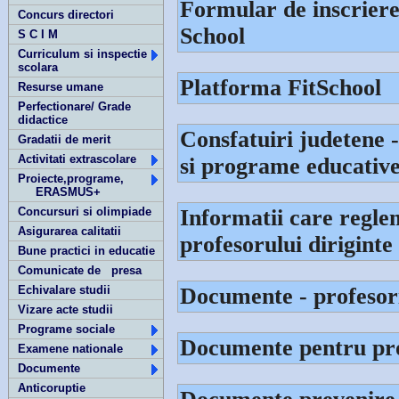
Formular de inscriere
Concurs directori
School
S C I M
Curriculum si inspectie
scolara
Platforma FitSchool
Resurse umane
Perfectionare/ Grade
didactice
Consfatuiri judetene 
Gradatii de merit
Activitati extrascolare
si programe educative 
Proiecte,programe,
ERASMUS+
Concursuri si olimpiade
Informatii care regle
Asigurarea calitatii
profesorului diriginte
Bune practici in educatie
Comunicate de presa
Echivalare studii
Documente - profesori
Vizare acte studii
Programe sociale
Documente pentru prof
Examene nationale
Documente
Anticoruptie