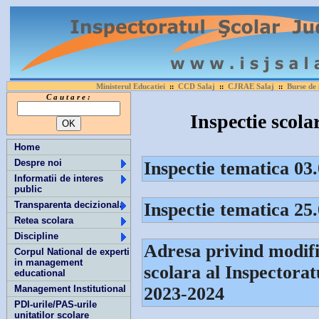
Ministerul Educatiei
CCD Salaj
CJRAE Salaj
Burse de 
::
::
::
C a u t a r e :
Inspectie scola
Home
Despre noi
Inspectie tematica 03
Informatii de interes
public
Transparenta decizionala
Inspectie tematica 25
Retea scolara
Discipline
Adresa privind modifi
Corpul National de experti
in management
scolara al Inspectorat
educational
Management Institutional
2023-2024
PDI-urile/PAS-urile
unitatilor scolare