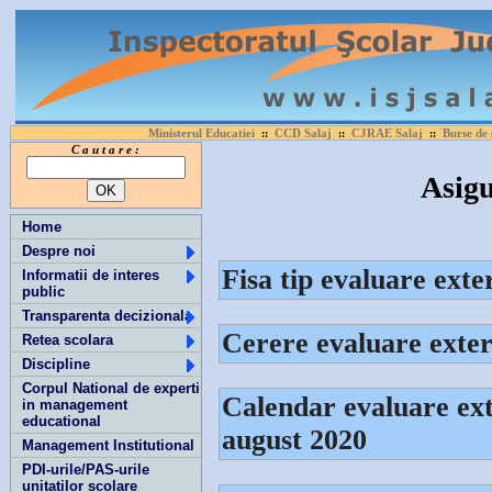
Ministerul Educatiei
CCD Salaj
CJRAE Salaj
Burse de 
::
::
::
C a u t a r e :
Asigu
Home
Despre noi
Fisa tip evaluare ext
Informatii de interes
public
Transparenta decizionala
Cerere evaluare exter
Retea scolara
Discipline
Corpul National de experti
Calendar evaluare ex
in management
educational
august 2020
Management Institutional
PDI-urile/PAS-urile
unitatilor scolare