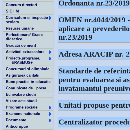
Ordonanta nr.23/2019
Concurs directori
S C I M
Curriculum si inspectie
OMEN nr.4044/2019 - 
scolara
aplicare a prevederilo
Resurse umane
Perfectionare/ Grade
nr.23/2019
didactice
Gradatii de merit
Activitati extrascolare
Adresa ARACIP nr. 2
Proiecte,programe,
ERASMUS+
Concursuri si olimpiade
Standarde de referint
Asigurarea calitatii
pentru evaluarea si as
Bune practici in educatie
invatamantul preunive
Comunicate de presa
Echivalare studii
Vizare acte studii
Unitati propuse pent
Programe sociale
Examene nationale
Documente
Centralizator procedu
Anticoruptie