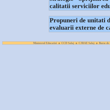
calitatii serviciilor e
Propuneri de unitati 
evaluarii externe de
Ministerul Educatiei
CCD Salaj
CJRAE Salaj
Burse de 
::
::
::