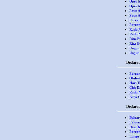
Opre M
Opre Mi
Paun A
Paun A
Porcar
Porcar
Radu N
Radu Ni
Rita-E
Rita-Ev
Ungur 
Ungur 
Declaratii de
Porcar
Olahut
Hari T
Chis D
Radu N
Boha C
Declaratii de
Bulgar
Faluve
Dari 
Porcar
Lungu 