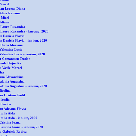
Viorel
an Lorena Diana
Alina Ramona
 Mirel
Ildiana
 Laura Ruxandra
 Laura Ruxandra - ian-aug, 2020
 Daniela Flavia
 Daniela Flavia - ian-iun, 2020
 Diana Mariana
Valentina Lucia
alentina Lucia - ian-iun, 2020
t Comanescu Teodor
unde Hajnalka
u Vasile Marcel
ita
ana Alexandrina
Adonia Augustina
Adonia Augustina - ian-iun, 2020
iculina
n Cristian Teofil
laudia
 Florica
an Adriana Flavia
talia Aida
alia Aida - ian-iun, 2020
Cristina Ioana
ristina Ioana - ian-iun, 2020
 Gabriela Rodica
etru Ioan