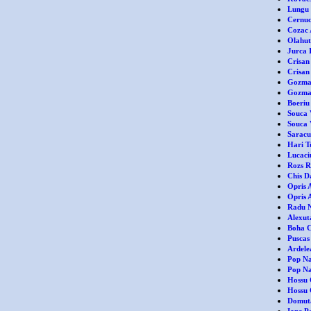
Lungu 
Cernuc
Cozac 
Olahut
Jurca 
Crisan
Crisan
Gozman
Gozman
Boeriu
Souca 
Souca V
Saracu
Hari T
Lucaci
Rozs R
Chis D
Opris 
Opris 
Radu N
Alexuta
Boha C
Puscas
Ardele
Pop Na
Pop Nat
Hossu 
Hossu C
Domuta
Ianc P