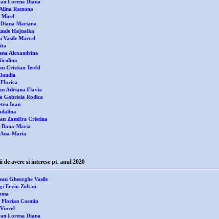
an Lorena Diana
Alina Ramona
 Mirel
 Diana Mariana
unde Hajnalka
u Vasile Marcel
ita
ana Alexandrina
iculina
n Cristian Teofil
laudia
 Florica
an Adriana Flavia
 Gabriela Rodica
etru Ioan
dalina
n Zamfira Cristina
 Dana-Maria
 Ana-Maria
 avere si interese pt. anul 2020
ean Gheorghe Vasile
gi Ervin-Zoltan
Toma
 Florian Cosmin
Viorel
an Lorena Diana