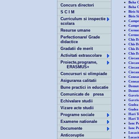
Boha C
Concurs directori
Boha Cl
Biris S
S C I M
Biris S
Curriculum si inspectie
Campea
scolara
Campea
Resurse umane
Cernuc
Cernuc
Perfectionare/ Grade
Chis D
didactice
Chis D
Gradatii de merit
Chis D
Chis Da
Activitati extrascolare
Ciocan
Proiecte,programe,
Ciocan
ERASMUS+
Ciocan
Ciocan
Concursuri si olimpiade
Conear
Asigurarea calitatii
Coneari
Domuta
Bune practici in educatie
Domuta
Comunicate de presa
Gavris
Gavris 
Echivalare studii
Gudea 
Vizare acte studii
Gudea 
Hari T
Programe sociale
Hari T
Examene nationale
Ianc Pe
Ianc Pe
Documente
Lucaciu
Anticoruptie
Lucaciu