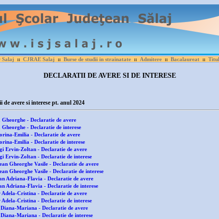
Salaj
CJRAE Salaj
Burse de studii in strainatate
Admitere
Bacalaureat
Titu
::
::
::
::
::
DECLARATII DE AVERE SI DE INTERESE
 avere si interese pt. anul 2024
 Gheorghe - Declaratie de avere
 Gheorghe - Declaratie de interese
orina-Emilia - Declaratie de avere
rina-Emilia - Declaratie de interese
gi Ervin-Zoltan - Declaratie de avere
i Ervin-Zoltan - Declaratie de interese
ean Gheorghe Vasile - Declaratie de avere
an Gheorghe Vasile - Declaratie de interese
an Adriana-Flavia - Declaratie de avere
n Adriana-Flavia - Declaratie de interese
 Adela-Cristina - Declaratie de avere
Adela-Cristina - Declaratie de interese
 Diana-Mariana - Declaratie de avere
 Diana-Mariana - Declaratie de interese