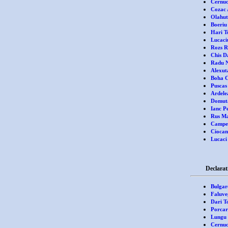
Cernuc
Cozac 
Olahut
Boeriu
Hari T
Lucaci
Rozs R
Chis D
Radu N
Alexuta
Boha C
Puscas
Ardele
Domuta
Ianc P
Rus Ma
Campea
Ciocan
Lucaci
Declaratii de
Bulgar
Faluve
Dari 
Porcar
Lungu 
Cernuc