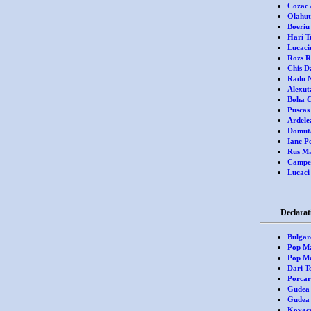
Cozac 
Olahut
Boeriu
Hari T
Lucaci
Rozs R
Chis D
Radu N
Alexuta
Boha C
Puscas
Ardele
Domuta
Ianc P
Rus Ma
Campea
Lucaci
Declaratii de
Bulgar
Pop M
Pop Ma
Dari 
Porcar
Gudea 
Gudea 
Kovacs