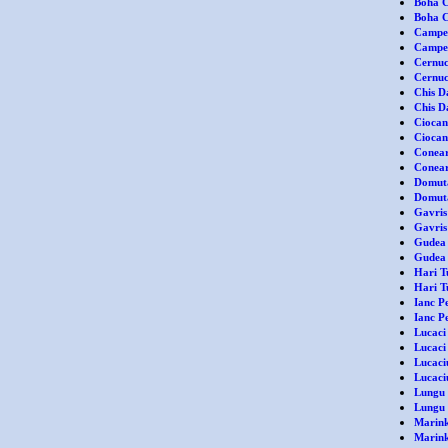
Boha C
Boha Cl
Campea
Campea
Cernuc
Cernuc
Chis D
Chis D
Ciocan
Ciocan
Conear
Coneari
Domuta
Domuta
Gavris
Gavris 
Gudea 
Gudea 
Hari T
Hari T
Ianc Pe
Ianc Pe
Lucaci
Lucaci 
Lucaciu
Lucaciu
Lungu 
Lungu V
Marink
Marinka