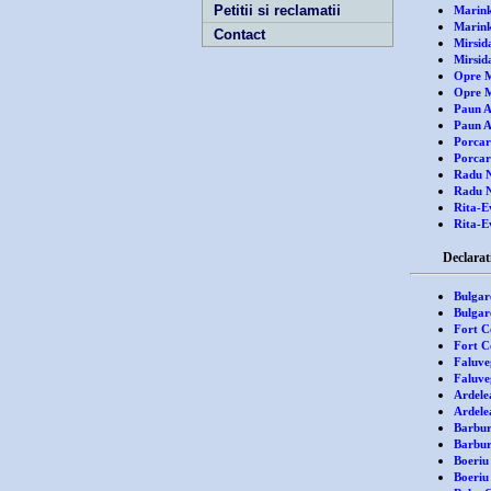
Petitii si reclamatii
Marink
Marinka
Contact
Mirsid
Mirsida
Opre M
Opre Mi
Paun A
Paun A
Porcar
Porcar
Radu N
Radu Ni
Rita-E
Rita-Ev
Declaratii de
Bulgar
Bulgare
Fort C
Fort Co
Faluve
Faluveg
Ardele
Ardelea
Barbur
Barbur 
Boeriu
Boeriu