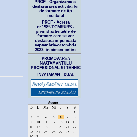
PROF - Organizarea si
desfasurarea activitatilor
de formare de tip
mentoral
PROF - Adresa
nr.1985/DGMRURS -
privind activitatile de
formare care se vor
desfasura in perioada
septembrie-octombrie
2023, in sistem online
PROMOVAREA
INVATAMANTULUI
PROFESIONAL SI TEHNIC
INVATAMANT DUAL
August
D
L
Ma
Mi
J
V
S
1
2
3
4
5
6
7
8
9
10
11
12
13
14
15
16
17
18
19
20
21
22
23
24
25
26
27
28
29
30
31