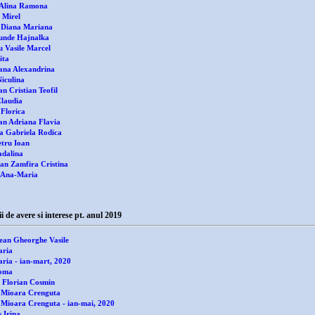
Alina Ramona
 Mirel
 Diana Mariana
unde Hajnalka
u Vasile Marcel
ita
ana Alexandrina
iculina
n Cristian Teofil
laudia
 Florica
an Adriana Flavia
 Gabriela Rodica
etru Ioan
dalina
n Zamfira Cristina
 Ana-Maria
 avere si interese pt. anul 2019
ean Gheorghe Vasile
aria
ria - ian-mart, 2020
Toma
 Florian Cosmin
Mioara Crenguta
Mioara Crenguta - ian-mai, 2020
 Irina