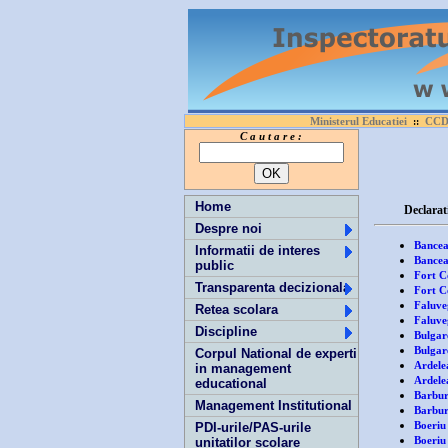
Ministerul Educatiei
CCD 
::
C a u t a r e :
Home
Declaratii de
Despre noi
Bancea
Informatii de interes
Bancea
public
Fort C
Transparenta decizionala
Fort Co
Faluve
Retea scolara
Faluveg
Discipline
Bulgar
Bulgare
Corpul National de experti
Ardele
in management
Ardelea
educational
Barbur
Management Institutional
Barbur 
Boeriu
PDI-urile/PAS-urile
Boeriu
unitatilor scolare