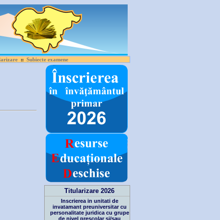
larizare
Subiecte examene
::
Titularizare 2026
Inscrierea in unitati de
invatamant preuniversitar cu
personalitate juridica cu grupe
de nivel prescolar si/sau