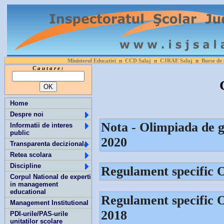
Ministerul Educatiei
CCD Salaj
CJRAE Salaj
Burse de 
::
::
::
C a u t a r e :
Home
Despre noi
Nota - Olimpiada de g
Informatii de interes
public
2020
Transparenta decizionala
Retea scolara
Discipline
Regulament specific 
Corpul National de experti
in management
educational
Regulament specific O
Management Institutional
2018
PDI-urile/PAS-urile
unitatilor scolare