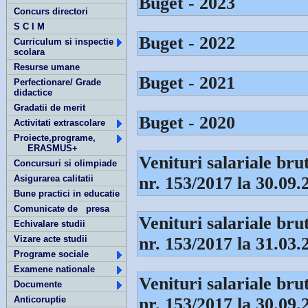
Buget - 2023
Concurs directori
S C I M
Buget - 2022
Curriculum si inspectie
scolara
Resurse umane
Buget - 2021
Perfectionare/ Grade
didactice
Gradatii de merit
Buget - 2020
Activitati extrascolare
Proiecte,programe,
ERASMUS+
Venituri salariale br
Concursuri si olimpiade
Asigurarea calitatii
nr. 153/2017 la 30.09.
Bune practici in educatie
Comunicate de presa
Venituri salariale br
Echivalare studii
Vizare acte studii
nr. 153/2017 la 31.03.
Programe sociale
Examene nationale
Venituri salariale br
Documente
Anticoruptie
nr. 153/2017 la 30.09.