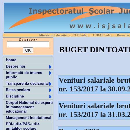
Ministerul Educatiei
CCD Salaj
CJRAE Salaj
Burse de 
::
::
::
C a u t a r e :
BUGET DIN TOAT
Home
Despre noi
Informatii de interes
public
Venituri salariale br
Transparenta decizionala
nr. 153/2017 la 30.09.
Retea scolara
Discipline
Corpul National de experti
Venituri salariale br
in management
educational
nr. 153/2017 la 31.03.
Management Institutional
PDI-urile/PAS-urile
unitatilor scolare