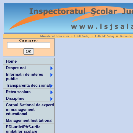
Ministerul Educatiei
CCD Salaj
CJRAE Salaj
Burse de 
::
::
::
C a u t a r e :
Home
Despre noi
Informatii de interes
public
Transparenta decizionala
Retea scolara
Discipline
Corpul National de experti
in management
educational
Management Institutional
PDI-urile/PAS-urile
unitatilor scolare