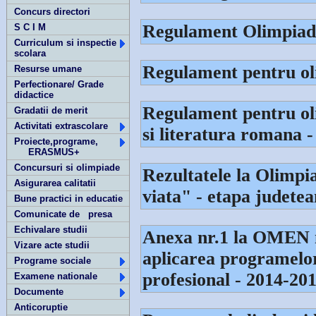
Concurs directori
Regulament Olimpiada
S C I M
Curriculum si inspectie
scolara
Regulament pentru ol
Resurse umane
Perfectionare/ Grade
didactice
Regulament pentru ol
Gradatii de merit
Activitati extrascolare
si literatura romana 
Proiecte,programe,
ERASMUS+
Concursuri si olimpiade
Rezultatele la Olimpi
Asigurarea calitatii
viata" - etapa judete
Bune practici in educatie
Comunicate de presa
Echivalare studii
Anexa nr.1 la OMEN nr
Vizare acte studii
aplicarea programelor
Programe sociale
profesional - 2014-20
Examene nationale
Documente
Anticoruptie