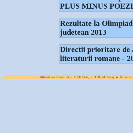
PLUS MINUS POEZIE 
Rezultate la Olimpiad
judetean 2013
Directii prioritare de 
literaturii romane - 
Ministerul Educatiei
CCD Salaj
CJRAE Salaj
Burse de 
::
::
::