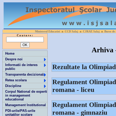
Ministerul Educatiei
CCD Salaj
CJRAE Salaj
Burse de 
::
::
::
C a u t a r e :
Arhiva
Home
Despre noi
Informatii de interes
Rezultate la Olimpiad
public
Transparenta decizionala
Retea scolara
Regulament Olimpiada 
Discipline
romana - liceu
Corpul National de experti
in management
educational
Regulament Olimpiada 
Management Institutional
PDI-urile/PAS-urile
romana - gimnaziu
unitatilor scolare